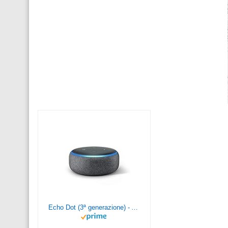
Echo Dot (3ª generazione) - Altoparlante intelligente con integrazione Alexa - Tessuto antracite